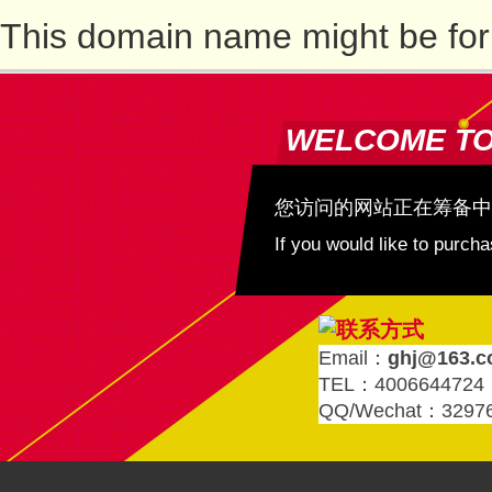
This domain name might be for
WELCOME T
您访问的网站正在筹备中
If you would like to purc
Email：
ghj@163.
TEL：4006644724
QQ/Wechat：3297